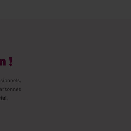
n !
sionnels,
personnes
ial
.