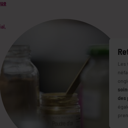
que
al,
Ret
Les 
néfa
ongl
soin
des 
égal
pren