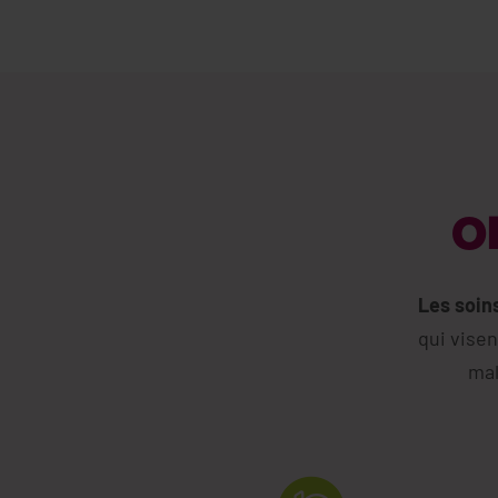
Ob
Les soin
qui visen
mal