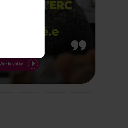
 viens à l’ERC
our être
ompagné.e
Voir la vidéo