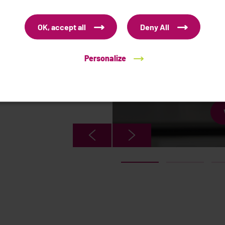
Moi, je
p
OK, accept all
Deny All
es confrontées à la
omicile.
acc
Personalize