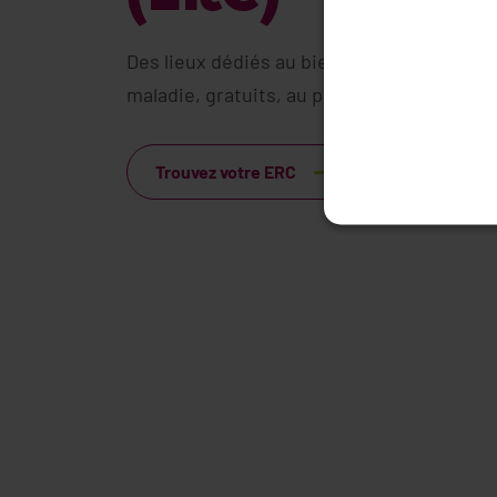
Des lieux dédiés au bien-être des personn
maladie, gratuits, au plus proche de leur d
Trouvez votre ERC