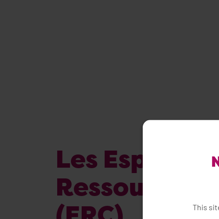
Les Espaces
N
Ressources C
(ERC)
This si