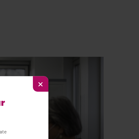
ur
vate